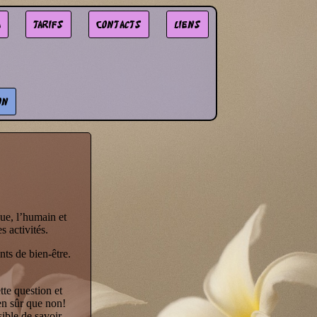
a
Tarifs
Contacts
liens
on
ue, l’humain et
 activités.
ts de bien-être.
tte question et
en sûr que non!
sible de savoir