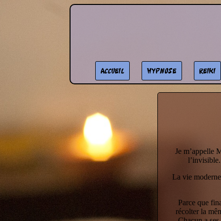
Accueil
Hypnose
Reiki
Je m’appelle M
l’invisibl
La vie moderne 
Parce que fina
récolter la mê
Chacun a ses l