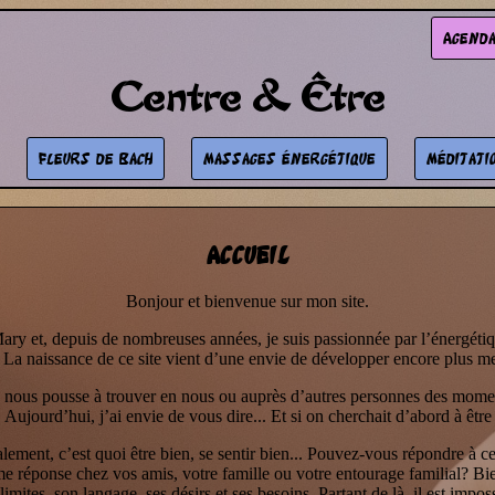
Agend
Centre & Être
Fleurs de Bach
Massages énergétique
Méditati
Accueil
Bonjour et bienvenue sur mon site.
ary et, depuis de nombreuses années, je suis passionnée par l’énergétiq
e. La naissance de ce site vient d’une envie de développer encore plus mes
nous pousse à trouver en nous ou auprès d’autres personnes des momen
Aujourd’hui, j’ai envie de vous dire... Et si on cherchait d’abord à être
lement, c’est quoi être bien, se sentir bien... Pouvez-vous répondre à ce
me réponse chez vos amis, votre famille ou votre entourage familial? Bi
imites, son langage, ses désirs et ses besoins. Partant de là, il est impos