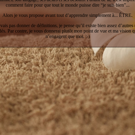
comment faire pour que tout le monde puisse dire “je suis bien”...
Alors je vous propose avant tout d’apprendre simplement à... ÊTRE.
e vais pas donner de définitions, je pense qu’il existe bien assez d’autres 
dés. Par contre, je vous donnerai plutôt mon point de vue et ma vision qu
n’engagent que moi. :-)